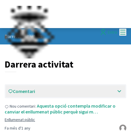
Menú
Entra
Darreres activitats
Darrera activitat
Comentari
Aquesta opció contempla modificar o
Nou comentari:
canviar el enllumenat públic perquè sigui m…
Enllumenat públic
Fa més d'1 any