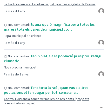
La tradició neix ara. Escollim un plat, postres o galeta de Premià
Fa més d'1 any
És una opció magnífica per a totes les
Nou comentari:
mares i tots els pares del municipi.I co…
Espai municipal de criança
Fa més d'1 any
Tenin platja a la població ja es prou refugi
Nou comentari:
clumatic
Nova piscina municipal
Fa més de 2 anys
Tens tota la raó ,quan vas a altres
Nou comentari:
poblacions et fan pagar per tot. sense ana…
Control i vigilància zones vermelles de residents (proposta
presentada en paper)