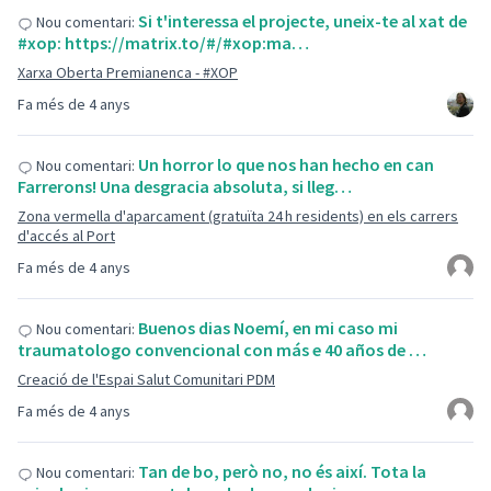
Si t'interessa el projecte, uneix-te al xat de
Nou comentari:
#xop: https://matrix.to/#/#xop:ma…
Xarxa Oberta Premianenca - #XOP
Fa més de 4 anys
Un horror lo que nos han hecho en can
Nou comentari:
Farrerons! Una desgracia absoluta, si lleg…
Zona vermella d'aparcament (gratuïta 24 h residents) en els carrers
d'accés al Port
Fa més de 4 anys
Buenos dias Noemí, en mi caso mi
Nou comentari:
traumatologo convencional con más e 40 años de …
Creació de l'Espai Salut Comunitari PDM
Fa més de 4 anys
Tan de bo, però no, no és així. Tota la
Nou comentari: