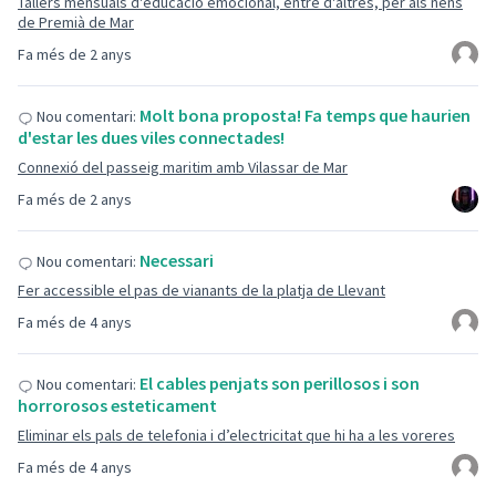
Tallers mensuals d'educació emocional, entre d'altres, per als nens
de Premià de Mar
Fa més de 2 anys
Molt bona proposta! Fa temps que haurien
Nou comentari:
d'estar les dues viles connectades!
Connexió del passeig maritim amb Vilassar de Mar
Fa més de 2 anys
Necessari
Nou comentari:
Fer accessible el pas de vianants de la platja de Llevant
Fa més de 4 anys
El cables penjats son perillosos i son
Nou comentari:
horrorosos esteticament
Eliminar els pals de telefonia i d’electricitat que hi ha a les voreres
Fa més de 4 anys