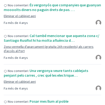
És vergonyós que companyies que guanyan
Nou comentari:
moooolts diners no paguin drets de pas. …
Eliminar el cablejat aeri
Fa més de 4 anys
Cal també mencionar que aquesta zona c/
Nou comentari:
Santiago Rusiñol hi ha molta afluència d…
Zona vermella d'aparcament (gratuïta 24 h residents) als carrers
d'accés al Port
Fa més de 4 anys
Una vergonya veure tants cablejats
Nou comentari:
penjant pels carres , crec qué les electrique…
Eliminar el cablejat aeri
Fa més de 4 anys
Posar mes llum al poble
Nou comentari: