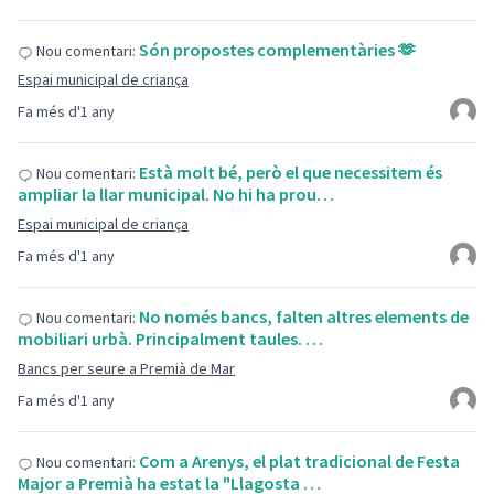
Són propostes complementàries 🫶
Nou comentari:
Espai municipal de criança
Fa més d'1 any
Està molt bé, però el que necessitem és
Nou comentari:
ampliar la llar municipal. No hi ha prou…
Espai municipal de criança
Fa més d'1 any
No només bancs, falten altres elements de
Nou comentari:
mobiliari urbà. Principalment taules. …
Bancs per seure a Premià de Mar
Fa més d'1 any
Com a Arenys, el plat tradicional de Festa
Nou comentari:
Major a Premià ha estat la "Llagosta …