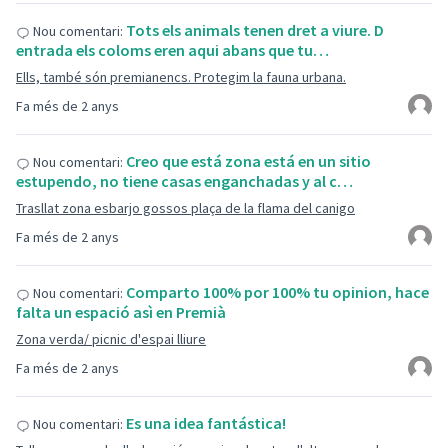
Tots els animals tenen dret a viure. D
Nou comentari:
entrada els coloms eren aqui abans que tu…
Ells, també són premianencs. Protegim la fauna urbana.
Fa més de 2 anys
Creo que está zona está en un sitio
Nou comentari:
estupendo, no tiene casas enganchadas y al c…
Trasllat zona esbarjo gossos plaça de la flama del canigo
Fa més de 2 anys
Comparto 100% por 100% tu opinion, hace
Nou comentari:
falta un espació asì en Premià
Zona verda/ picnic d'espai lliure
Fa més de 2 anys
Es una idea fantástica!
Nou comentari: