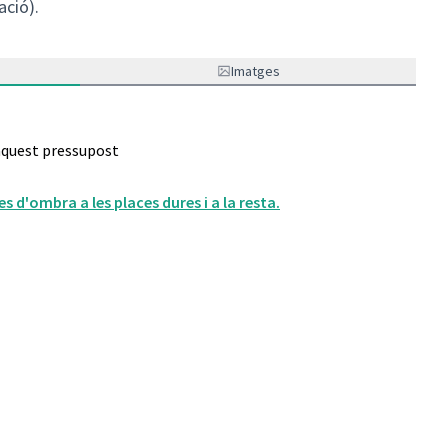
ació).
Imatges
 aquest pressupost
s d'ombra a les places dures i a la resta.
enibilitat