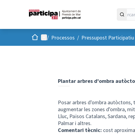
Inici
Menú principal
/
Processos
/
Pressupost Participati
Plantar arbres d'ombra autòcton
Posar arbres d'ombra autòctons, ti
augmentar les zones d'ombra, mitig
Lluc, Països Catalans, Sardana, rep
Palmar i altres.
Comentari tècnic:
cost aproximat