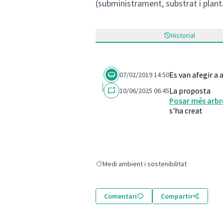
(subministrament, substrat i plant
Historial
Es van afegir a
07/02/2019 14:50
La proposta
10/06/2025 06:45
Posar més arbre
s'ha creat
Medi ambient i sostenibilitat
Resultats en filtrar per: Medi ambient i sost
Comentari
Compartir