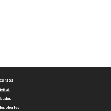
cursos
ivitat
obades
es obertes