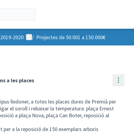
Menú d'usuari
u 2019-2020
/
Projectes de 50.001 a 150.000€
Contr
s a les places
pus lledoner, a totes les places dures de Premià per
ar el soroll i rebaixar la temperatura: plaça Ernest
osició a plaça Nova, plaça Can Boter, reposició al
 per a la reposició de 150 exemplars arboris