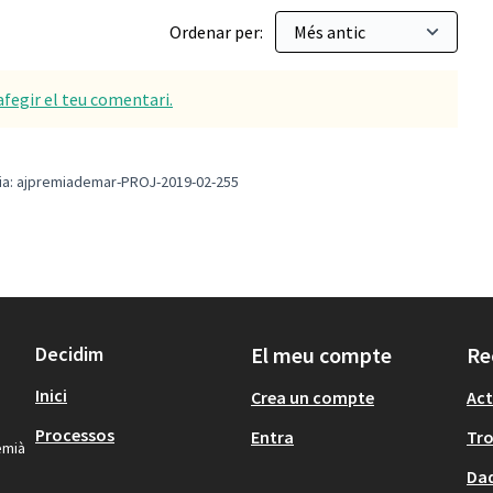
Ordenar per:
afegir el teu comentari.
ia: ajpremiademar-PROJ-2019-02-255
Decidim
El meu compte
Re
Inici
Crea un compte
Act
Processos
Entra
Tr
emià
Dad