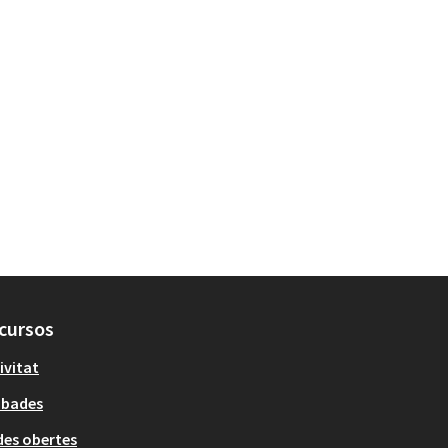
cursos
ivitat
obades
es obertes