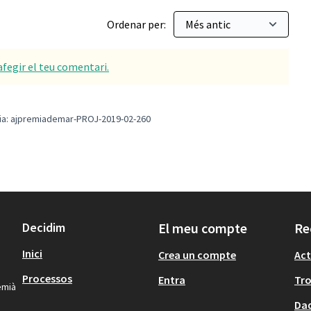
Ordenar per:
afegir el teu comentari.
ia: ajpremiademar-PROJ-2019-02-260
Decidim
El meu compte
Re
Inici
Crea un compte
Act
Processos
Entra
Tr
emià
Dad