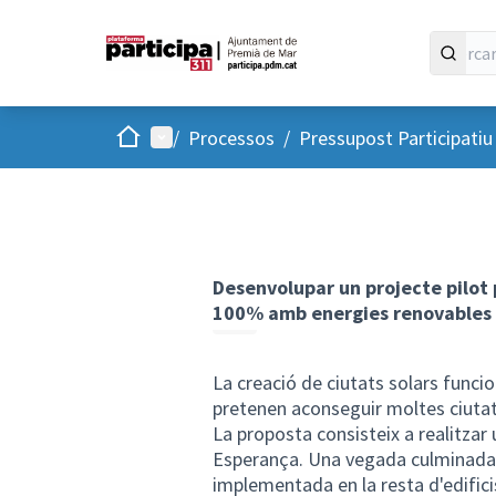
Inici
Menú principal
/
Processos
/
Pressupost Participati
Desenvolupar un projecte pilot p
100% amb energies renovables
La creació de ciutats solars func
pretenen aconseguir moltes ciutat
La proposta consisteix a realitzar u
Esperança. Una vegada culminada am
implementada en la resta d'edificis