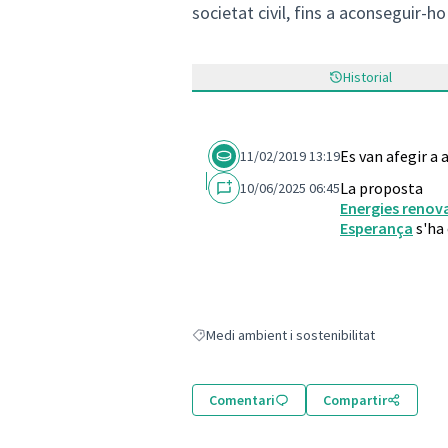
societat civil, fins a aconseguir-ho 
Historial
Es van afegir a
11/02/2019 13:19
La proposta
10/06/2025 06:45
Energies renova
Esperança
s'ha 
Medi ambient i sostenibilitat
Resultats en filtrar per: Medi ambient i sost
Comentari
Compartir