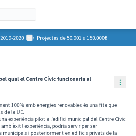
Menú d'usuari
u 2019-2020
/
Projectes de 50.001 a 150.000€
el qual el Centre Cívic funcionaria al
Contr
ionant 100% amb energies renovables és una fita que
s de la UE.
na experiència pilot a l'edifici municipal del Centre Cívic
b èxit l'experiència, podria servir per ser
 municipals i posteriorment en edificis privats de la