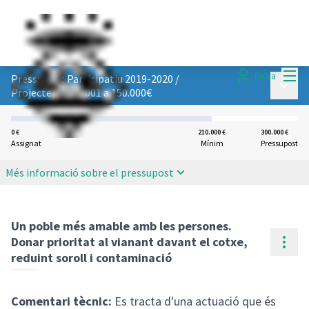
Menú
Entra
Pressupost Participatiu 2019-2020
/
Menú p
Projectes de 50.001 a 150.000€
0 €
210.000 €
300.000 €
Assignat
Mínim
Pressupost
Més informació sobre el pressupost
Un poble més amable amb les persones.
Cont
Donar prioritat al vianant davant el cotxe,
reduint soroll i contaminació
Comentari tècnic:
Es tracta d'una actuació que és