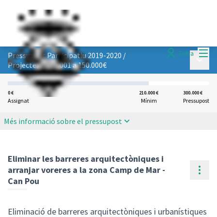
Menú
Entra
Pressupost Participatiu 2019-2020
/
Menú p
Projectes de 50.001 a 150.000€
0 €
210.000 €
300.000 €
Assignat
Mínim
Pressupost
Més informació sobre el pressupost
Eliminar les barreres arquitectòniques i
Cont
arranjar voreres a la zona Camp de Mar -
Can Pou
Eliminació de barreres arquitectòniques i urbanístiques