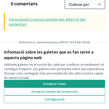
0 comentaris
Inicia sessió o crea un compte per afegir el teu
comentari.
Referència: ajpremiademar-PROP-2024-04-24106
Versió 1
(de 1)
veure altres versions
Verifica l'empremta digital
Informació sobre les galetes que es fan servir a
aquesta pàgina web
Utilitzem galetes en el nostre lloc web per a millorar el rendiment i el
Termes i condicions d'ús
contingut d'aquest. Les galetes ens permeten oferir una experiència
Configuració de les galetes
d'usuari i uns continguts més personalitzats des dels nostres canals
Ajuntament de Premià de Mar a X
Ajuntament de Premià de Mar a Facebook
Ajuntament de Premià de Mar a Instagram
Ajuntament de Premià de Mar a YouTube
de xarxes socials.
(Enllaç extern)
(Enllaç extern)
(Enllaç extern)
(Enllaç extern)
Acceptar totes
Acceptar només les essencials
Amb llicènc
(Enllaç exte
Configuració
(Enllaç extern)
Web creada amb
programari lliure
.
(Enllaç extern)