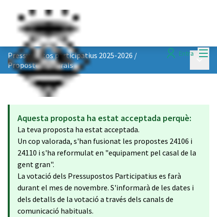
Menú
Entra
Pressupostos participatius 2025-2026
/
Menú p
Propostes generals
Aquesta proposta ha estat acceptada perquè:
La teva proposta ha estat acceptada.
Un cop valorada, s'han fusionat les propostes 24106 i
24110 i s'ha reformulat en "equipament pel casal de la
gent gran".
La votació dels Pressupostos Participatius es farà
durant el mes de novembre. S'informarà de les dates i
dels detalls de la votació a través dels canals de
comunicació habituals.