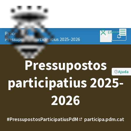
Menú
Entra
Processos
/
Menú principa
Seguir
Pressupostos participatius 2025-2026
Pressupostos
Ajuda
participatius 2025-
2026
#PressupostosParticipatiusPdM
participa.pdm.cat
(Enllaç extern)