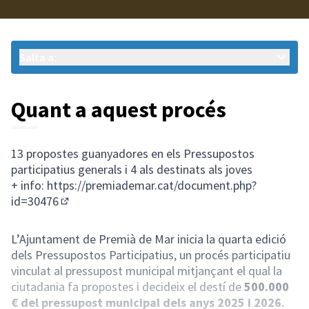
Salta a:
Quant a aquest procés
13 propostes guanyadores en els Pressupostos
participatius generals i 4 als destinats als joves
+ info:
https://premiademar.cat/document.php?
id=30476
(Enllaç extern)
L’Ajuntament de Premià de Mar inicia la quarta edició
dels Pressupostos Participatius, un procés participatiu
vinculat al pressupost municipal mitjançant el qual la
ciutadania fa propostes i decideix el destí de
500.000
€ del pressupost municipal dels anys 2025 i 2026.