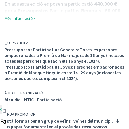
En aquesta edició es posen a participació
440.000 €
per a Pressupostos Participatius Generals i 60.000
€ per a Pressupostos Participatius Juvenils.
Més informació
Els Pressupostos Participatius tenen com a principal
objectiu promoure la implicació de la ciutadania en els
assumptes públics, afavorir la inclusió i la cohesió
social.
QUI PARTICIPA
Pressupostos Participatius Generals: Totes les persones
empadronades a Premià de Mar majors de 16 anys (incloses
Distribució econòmica de les propostes
totes les persones que facin els 16 anys el 2024).
La quantitat de
500.000 €
es distribuirà de la manera
Pressupostos Participatius Joves: Persones empadronades
següent:
a Premià de Mar que tinguin entre 14 i 29 anys (incloses les
Pressupostos Participatius Generals: 440.000 €
persones que els compleixin el 2024).
250.000 € per a propostes grans
190.000 € per a propostes mitjanes i petites
ÀREA D'ORGANITZACIÓ
Alcaldia - NTIC - Participació
Pressupostos Participatius Joves: 60.000 €
×
GRUP PROMOTOR
Fases del procés
Està format per un grup de veïns i veïnes del municipi. Té
un paper fonamental en el procés de Pressupostos