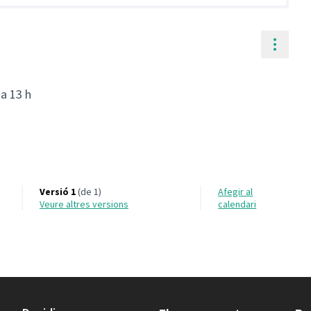
Contr
 a 13 h
Versió 1
(de 1)
Afegir al
veure altres versions
calendari