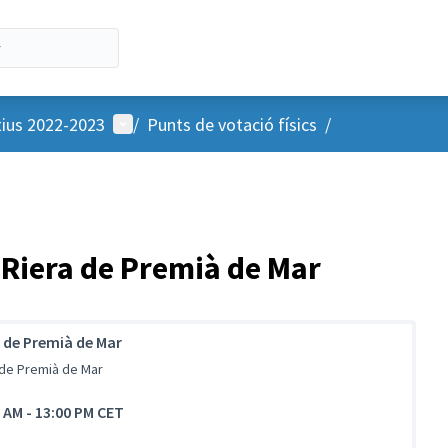
Menú d'usuari
tius 2022-2023
/
Punts de votació físics
/
 Riera de Premià de Mar
 de Premià de Mar
 de Premià de Mar
0 AM
-
13:00 PM CET