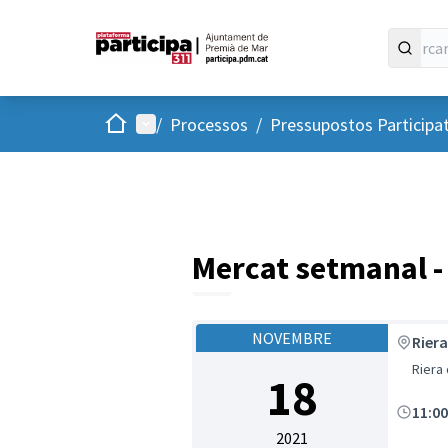
Inici
Menú principal
/
Processos
/
Pressupostos Participa
Mercat setmanal -
NOVEMBRE
Riera
Riera
18
11:0
2021